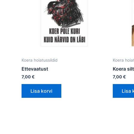
Koera hoiatussildid
Koera hoiat
Ettevaatust
Koera sil
7,00
€
7,00
€
Lisa korvi
Lisa 