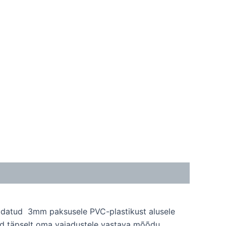
aigaldatud 3mm paksusele PVC-plastikust alusele
eiad täpselt oma vajadustele vastava mõõdu.