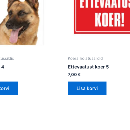
ussildid
Koera hoiatussildid
t 4
Ettevaatust koer 5
7,00
€
korvi
Lisa korvi