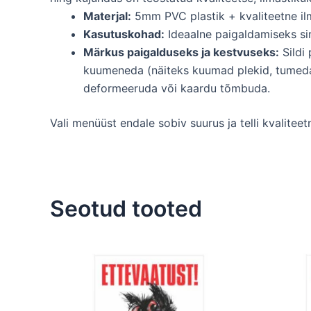
Materjal:
5mm PVC plastik + kvaliteetne ilm
Kasutuskohad:
Ideaalne paigaldamiseks sir
Märkus paigalduseks ja kestvuseks:
Sildi
kuumeneda (näiteks kuumad plekid, tumeda
deformeeruda või kaardu tõmbuda.
Vali menüüst endale sobiv suurus ja telli kvaliteet
Seotud tooted