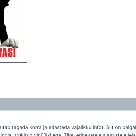
mis aitab tagada korra ja edastada vajalikku infot. Silt on p
kindla trükitud vinüülkilega. Tänu erinevatele suurustele l