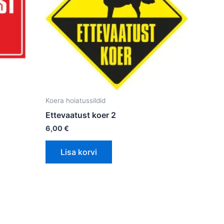
Koera hoiatussildid
Ettevaatust koer 2
6,00
€
Lisa korvi