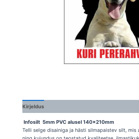
Kirjeldus
Lisainfo
Infosilt 5mm PVC alusel 140x210mm
Telli selge disainiga ja hästi silmapaistev silt, 
ning kujundus on teostatud kvaliteetse, ilmastiku