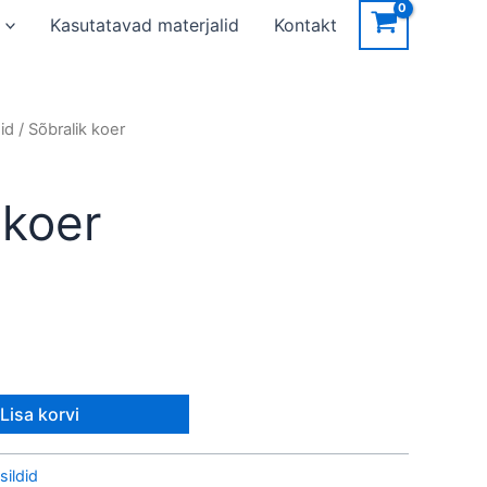
Kasutatavad materjalid
Kontakt
id
/ Sõbralik koer
 koer
Lisa korvi
sildid