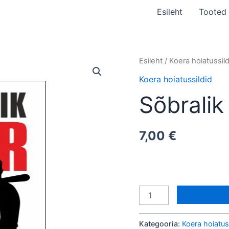
Esileht
Tooted
Sõbralik
Esileht
/
Koera hoiatussild
koer
Koera hoiatussildid
kogus
Sõbralik
7,00
€
Kategooria:
Koera hoiatus