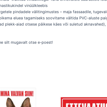
astikukindel vinüülkleebis
getele pindadele välitingimustes – maja fassaadile, tugevale
 pikema eluea tagamiseks soovitame vältida PVC-aluste pai
d plekk-aiad otsese päikese käes või suletud aknavahed),
ne silt mugavalt otse e-poest!