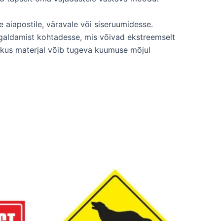
 aiapostile, väravale või siseruumidesse.
galdamist kohtadesse, mis võivad ekstreemselt
 kus materjal võib tugeva kuumuse mõjul