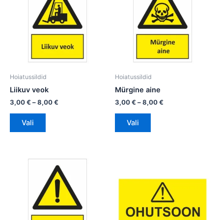
on
8,00 €
on
8,00 €
mitu
mitu
varianti.
varianti.
Valikuid
Valikuid
saab
saab
teha
teha
tootelehel.
tootelehel.
Hoiatussildid
Hoiatussildid
Liikuv veok
Mürgine aine
3,00
€
–
8,00
€
3,00
€
–
8,00
€
Vali
Vali
Hinnavahemik:
Hinnavahemik:
Sellel
Sellel
3,00 €
16,00 €
tootel
tootel
kuni
kuni
on
8,00 €
on
22,00 €
mitu
mitu
varianti.
varianti.
Valikuid
Valikuid