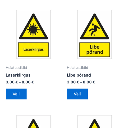
Hinnavahemik:
Hinnavahemik:
Sellel
Sellel
3,00 €
3,00 €
tootel
tootel
kuni
kuni
on
8,00 €
on
8,00 €
mitu
mitu
varianti.
varianti.
Valikuid
Valikuid
saab
saab
teha
teha
tootelehel.
tootelehel.
Hoiatussildid
Hoiatussildid
Laserkiirgus
Libe põrand
3,00
€
–
8,00
€
3,00
€
–
8,00
€
Vali
Vali
Hinnavahemik:
Hinnavahemik:
Sellel
Sellel
3,00 €
3,00 €
tootel
tootel
kuni
kuni