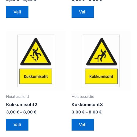
Vali
Vali
Hinnavahemik:
Hinnavahemik:
Sellel
Sellel
3,00 €
3,00 €
tootel
tootel
kuni
kuni
on
8,00 €
on
8,00 €
mitu
mitu
varianti.
varianti.
Valikuid
Valikuid
saab
saab
teha
teha
tootelehel.
tootelehel.
Hoiatussildid
Hoiatussildid
Kukkumisoht2
Kukkumisoht3
3,00
€
–
8,00
€
3,00
€
–
8,00
€
Vali
Vali