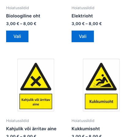
tootelehel.
tootelehel.
Hoiatussildid
Hoiatussildid
Bioloogiline oht
Elektrioht
3,00
€
–
8,00
€
3,00
€
–
8,00
€
Vali
Vali
Hinnavahemik:
Hinnavahemik:
Sellel
Sellel
3,00 €
3,00 €
tootel
tootel
kuni
kuni
on
8,00 €
on
8,00 €
mitu
mitu
varianti.
varianti.
Valikuid
Valikuid
saab
saab
teha
teha
tootelehel.
tootelehel.
Hoiatussildid
Hoiatussildid
Kahjulik või ärritav aine
Kukkumisoht
3,00
€
–
8,00
€
3,00
€
–
8,00
€