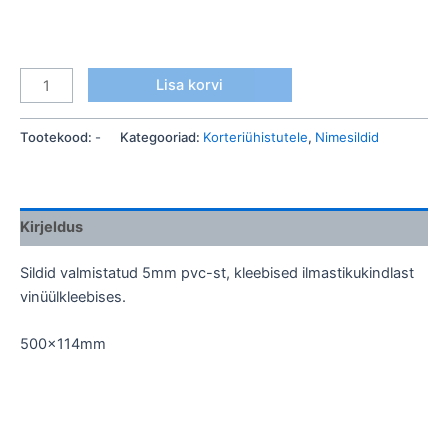
Lisa korvi
Tootekood:
-
Kategooriad:
Korteriühistutele
,
Nimesildid
Kirjeldus
Sildid valmistatud 5mm pvc-st, kleebised ilmastikukindlast
vinüülkleebises.
500x114mm