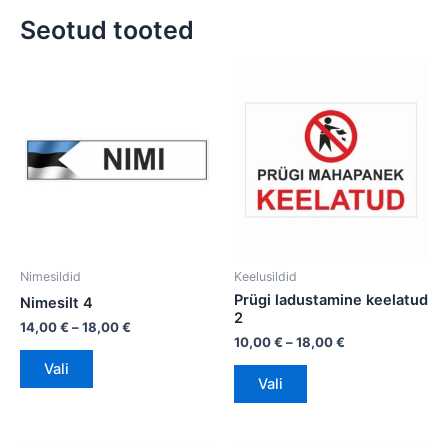
Seotud tooted
Hinnavahemik:
Hinnavahemik:
Sellel
Sellel
14,00 €
10,00 €
tootel
tootel
kuni
kuni
on
18,00 €
on
18,00 €
mitu
mitu
varianti.
varianti.
Valikuid
Valikuid
saab
saab
teha
teha
tootelehel.
tootelehel.
Nimesildid
Keelusildid
Prügi ladustamine keelatud
Nimesilt 4
2
14,00
€
–
18,00
€
10,00
€
–
18,00
€
Vali
Vali