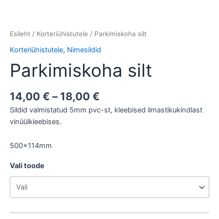
Esileht
/
Korteriühistutele
/ Parkimiskoha silt
Korteriühistutele
,
Nimesildid
Parkimiskoha silt
14,00
€
–
18,00
€
Sildid valmistatud 5mm pvc-st, kleebised ilmastikukindlast
vinüülkleebises.
500x114mm
Vali toode