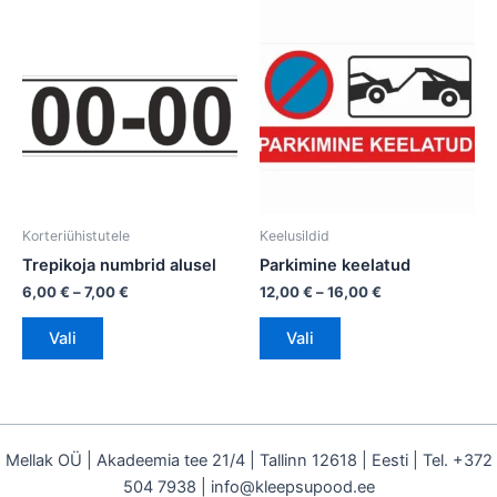
Hinnavahemik:
Hinnavahemik:
Sellel
Sellel
6,00 €
12,00 €
tootel
tootel
kuni
kuni
on
7,00 €
on
16,00 €
mitu
mitu
varianti.
varianti.
Valikuid
Valikuid
saab
saab
teha
teha
tootelehel.
tootelehel.
Korteriühistutele
Keelusildid
Trepikoja numbrid alusel
Parkimine keelatud
6,00
€
–
7,00
€
12,00
€
–
16,00
€
Vali
Vali
Mellak OÜ | Akadeemia tee 21/4 | Tallinn 12618 | Eesti | Tel. +372
504 7938 | info@kleepsupood.ee