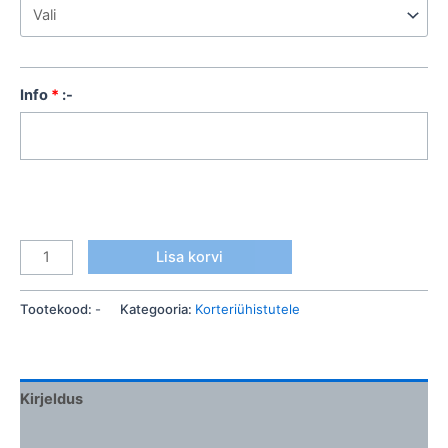
Info
*
:-
Lisa korvi
Tootekood:
-
Kategooria:
Korteriühistutele
Kirjeldus
Lisainfo