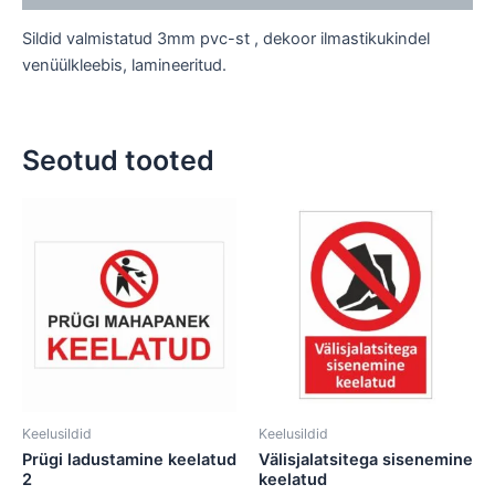
Sildid valmistatud 3mm pvc-st , dekoor ilmastikukindel
venüülkleebis, lamineeritud.
Seotud tooted
Hinnavahemik:
Hinnavahemik:
Sellel
Sellel
10,00 €
3,00 €
tootel
tootel
kuni
kuni
on
18,00 €
on
8,00 €
mitu
mitu
varianti.
varianti.
Valikuid
Valikuid
saab
saab
teha
teha
tootelehel.
tootelehel.
Keelusildid
Keelusildid
Prügi ladustamine keelatud
Välisjalatsitega sisenemine
2
keelatud