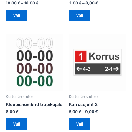
10,00
€
–
18,00
€
3,00
€
–
8,00
€
Vali
Vali
Hinnavahemik:
Sellel
Sellel
5,00 €
tootel
tootel
kuni
on
on
9,00 €
mitu
mitu
varianti.
varianti.
Valikuid
Valikuid
saab
saab
teha
teha
tootelehel.
tootelehel.
Korteriühistutele
Korteriühistutele
Kleebisnumbrid trepikojale
Korrusejuht 2
6,00
€
5,00
€
–
9,00
€
Vali
Vali