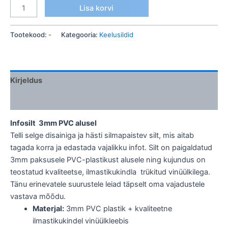
Lisa korvi
Tootekood:
-
Kategooria:
Keelusildid
Kirjeldus
Lisainfo
Infosilt 3mm PVC alusel
Telli selge disainiga ja hästi silmapaistev silt, mis aitab
tagada korra ja edastada vajalikku infot. Silt on paigaldatud
3mm paksusele PVC-plastikust alusele ning kujundus on
teostatud kvaliteetse, ilmastikukindla trükitud vinüülkilega.
Tänu erinevatele suurustele leiad täpselt oma vajadustele
vastava mõõdu.
Materjal:
3mm PVC plastik + kvaliteetne
ilmastikukindel vinüülkleebis