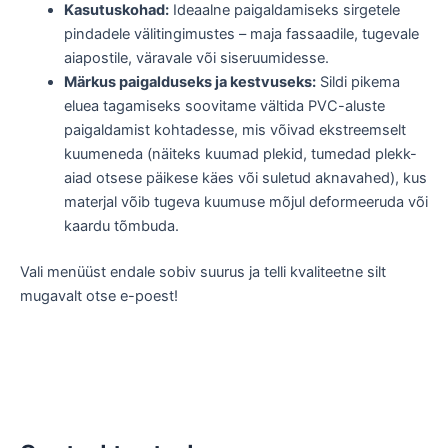
Kasutuskohad:
Ideaalne paigaldamiseks sirgetele
pindadele välitingimustes – maja fassaadile, tugevale
aiapostile, väravale või siseruumidesse.
Märkus paigalduseks ja kestvuseks:
Sildi pikema
eluea tagamiseks soovitame vältida PVC-aluste
paigaldamist kohtadesse, mis võivad ekstreemselt
kuumeneda (näiteks kuumad plekid, tumedad plekk-
aiad otsese päikese käes või suletud aknavahed), kus
materjal võib tugeva kuumuse mõjul deformeeruda või
kaardu tõmbuda.
Vali menüüst endale sobiv suurus ja telli kvaliteetne silt
mugavalt otse e-poest!