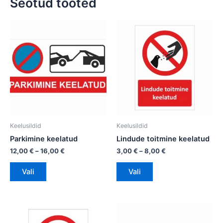
Seotud tooted
Hinnavahemik:
Hinnavahemik:
Sellel
Sellel
12,00 €
3,00 €
tootel
tootel
kuni
kuni
on
16,00 €
on
8,00 €
mitu
mitu
varianti.
varianti.
Valikuid
Valikuid
saab
saab
teha
teha
tootelehel.
tootelehel.
Keelusildid
Keelusildid
Parkimine keelatud
Lindude toitmine keelatud
12,00
€
–
16,00
€
3,00
€
–
8,00
€
Vali
Vali
Hinnavahemik:
Sellel
3,00 €
tootel