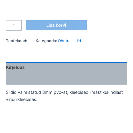
Lisa korvi
Tootekood:
-
Kategooria:
Ohutussildid
Kirjeldus
Lisainfo
Sildid valmistatud 3mm pvc-st, kleebised ilmastikukindlast
vinüülkleebises.