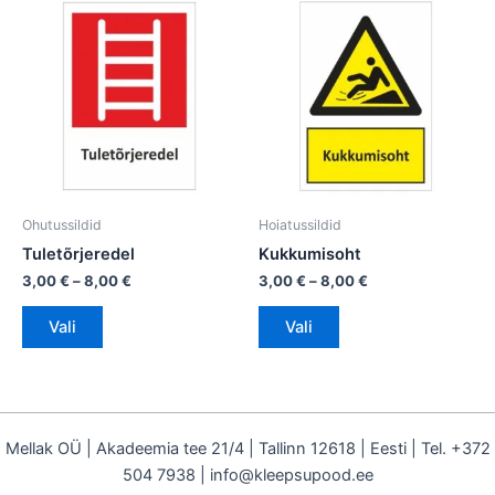
Sellel
Sellel
3,00 €
3,00 €
tootel
tootel
kuni
kuni
on
8,00 €
on
8,00 €
mitu
mitu
varianti.
varianti.
Valikuid
Valikuid
saab
saab
teha
teha
tootelehel.
tootelehel.
Ohutussildid
Hoiatussildid
Tuletõrjeredel
Kukkumisoht
3,00
€
–
8,00
€
3,00
€
–
8,00
€
Vali
Vali
Mellak OÜ | Akadeemia tee 21/4 | Tallinn 12618 | Eesti | Tel. +372
504 7938 | info@kleepsupood.ee