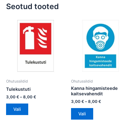
Seotud tooted
Hinnavahemik:
Hinnavahemik:
Sellel
Sellel
3,00 €
3,00 €
tootel
tootel
kuni
kuni
on
8,00 €
on
8,00 €
mitu
mitu
varianti.
varianti.
Valikuid
Valikuid
saab
saab
teha
teha
tootelehel.
tootelehel.
Ohutussildid
Ohutussildid
Kanna hingamisteede
Tulekustuti
kaitsevahendit
3,00
€
–
8,00
€
3,00
€
–
8,00
€
Vali
Vali
Hinnavahemik:
Hinnavahemik: