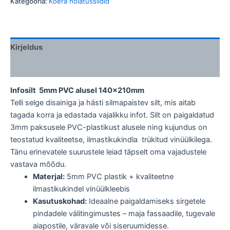
Kategooria:
Koera hoiatussildid
Kirjeldus
Lisainfo
Infosilt 5mm PVC alusel 140x210mm
Telli selge disainiga ja hästi silmapaistev silt, mis aitab
tagada korra ja edastada vajalikku infot. Silt on paigaldatud
3mm paksusele PVC-plastikust alusele ning kujundus on
teostatud kvaliteetse, ilmastikukindla trükitud vinüülkilega.
Tänu erinevatele suurustele leiad täpselt oma vajadustele
vastava mõõdu.
Materjal:
5mm PVC plastik + kvaliteetne
ilmastikukindel vinüülkleebis
Kasutuskohad:
Ideaalne paigaldamiseks sirgetele
pindadele välitingimustes – maja fassaadile, tugevale
aiapostile, väravale või siseruumidesse.