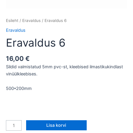
Esileht
/
Eravaldus
/ Eravaldus 6
Eravaldus
Eravaldus 6
16,00
€
Sildid valmistatud 5mm pvc-st, kleebised ilmastikukindlast
vinüülkleebises.
500*200mm
Lisa korvi