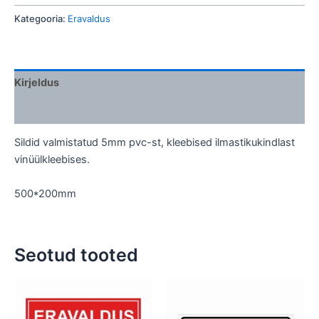
Kategooria:
Eravaldus
Kirjeldus
Lisainfo
Sildid valmistatud 5mm pvc-st, kleebised ilmastikukindlast
vinüülkleebises.
500*200mm
Seotud tooted
Sellel
tootel