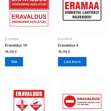
on
mitu
varianti.
Valikuid
saab
teha
tootelehel.
Eravaldus
Eravaldus
Eravaldus 10
Eravaldus 4
16,00
€
18,00
€
Vali
Lisa korvi
Sellel
tootel
on
mitu
varianti.
Valikuid