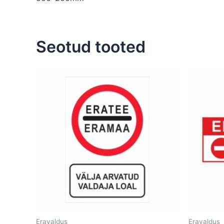
Seotud tooted
Hinnavahemik:
Sellel
10,00 €
tootel
kuni
26,00 €
on
mitu
varianti.
Valikuid
saab
teha
tootelehel.
Eravaldus
Eravaldus