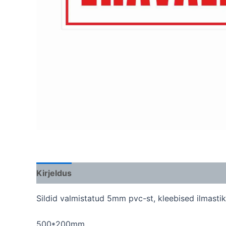
Kirjeldus
Lisainfo
Sildid valmistatud 5mm pvc-st, kleebised ilmastik
500*200mm