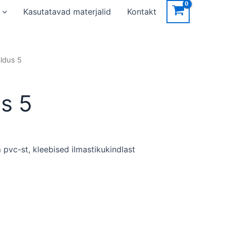
Kasutatavad materjalid
Kontakt
aldus 5
s 5
 pvc-st, kleebised ilmastikukindlast