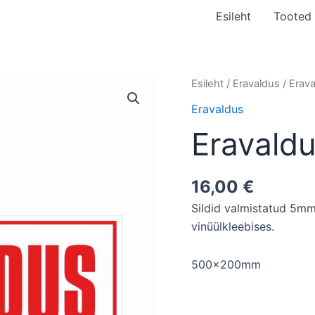
Esileht
Tooted
Eravaldus
Esileht
/
Eravaldus
/ Erav
5
Eravaldus
kogus
Eravaldu
16,00
€
Sildid valmistatud 5mm
vinüülkleebises.
500x200mm